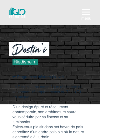
menu
Riedisheim
🔑 Programme désormais livré
Le Destin'i, une magnifique résidence de
seulement 16 appartements du T2 au T4
en attique.
D'un design épuré et résolument
contemporain, son architecture saura
vous séduire par sa finesse et sa
luminosité.
Faites-vous plaisir dans cet havre de paix
et profitez d'un cadre paisible où la nature
s'entremêle à l'urbain.