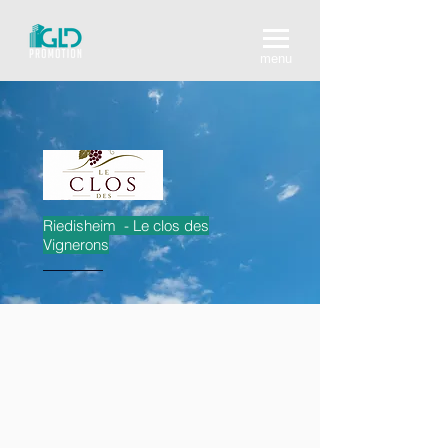
menu
Riedisheim - Le clos des
Vignerons