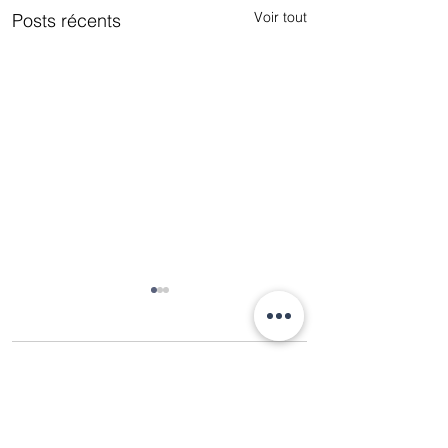
Voir tout
Posts récents
Commentaires
Votre projet cuisine =
Découvrez VINO
Rédigez un commentaire...