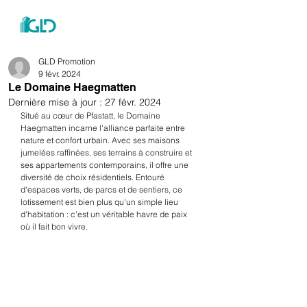
menu
GLD Promotion
9 févr. 2024
Le Domaine Haegmatten
Dernière mise à jour :
27 févr. 2024
Situé au cœur de Pfastatt, le Domaine 
Haegmatten incarne l'alliance parfaite entre 
nature et confort urbain. Avec ses maisons 
jumelées raffinées, ses terrains à construire et 
ses appartements contemporains, il offre une 
diversité de choix résidentiels. Entouré 
d'espaces verts, de parcs et de sentiers, ce 
lotissement est bien plus qu'un simple lieu 
d'habitation : c'est un véritable havre de paix 
où il fait bon vivre.