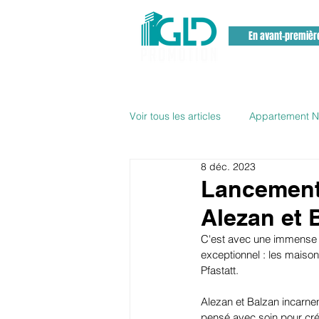
En avant-premièr
Voir tous les articles
Appartement Ne
8 déc. 2023
Promoteur Immobilier haut rhin
Lancement
Alezan et 
Appartement Pfastatt
C'est avec une immense f
exceptionnel : les maiso
Pfastatt.
Alezan et Balzan incarnent
pensé avec soin pour cré