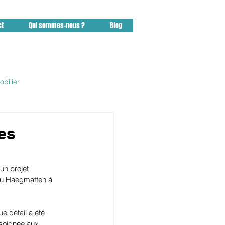
ct
Qui sommes-nous ?
Blog
bilier
sidence Pfastatt
es
n projet 
du Haegmatten à 
e détail a été 
soignée aux 