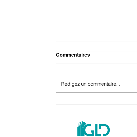
Commentaires
Rédigez un commentaire...
Programme neuf à Pfastatt :
le chantier de la résidence
Rubican fait une pause
estivale