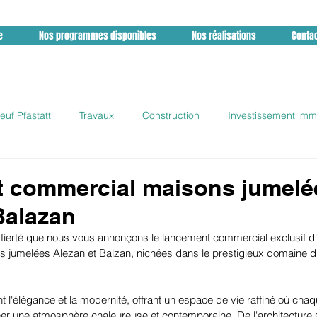
e
Nos programmes disponibles
Nos réalisations
Conta
uf Pfastatt
Travaux
Construction
Investissement immo
Promotion immobilliere
Lutimmo
GLD promotion
Ré
 commercial maisons jumelé
Balazan
ierté que nous vous annonçons le lancement commercial exclusif d'u
ns jumelées Alezan et Balzan, nichées dans le prestigieux domaine 
 l'élégance et la modernité, offrant un espace de vie raffiné où chaqu
er une atmosphère chaleureuse et contemporaine. De l'architecture 