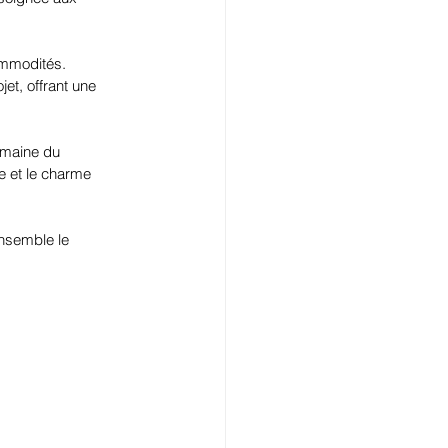
ommodités. 
t, offrant une 
omaine du 
e et le charme 
ensemble le 