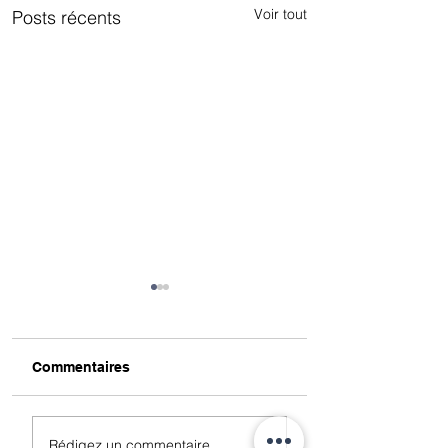
Voir tout
Posts récents
Commentaires
Votre projet cuisine =
Découvrez VINO
Rédigez un commentaire...