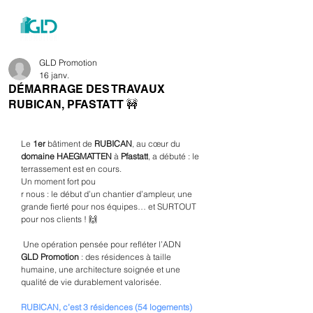
menu
GLD Promotion
16 janv.
DÉMARRAGE DES TRAVAUX
RUBICAN, PFASTATT 🚧
Le 
1er
 bâtiment de 
RUBICAN
, au cœur du
domaine HAEGMATTEN
 à 
Pfastatt
, a débuté : le 
terrassement est en cours. 
Un moment fort pou
r nous : le début d’un chantier d’ampleur, une 
grande fierté pour nos équipes… et SURTOUT 
pour nos clients ! 🙌
 Une opération pensée pour refléter l’ADN 
GLD Promotion
 : des résidences à taille 
humaine, une architecture soignée et une 
qualité de vie durablement valorisée. 
RUBICAN, c’est 3 résidences (54 logements) 