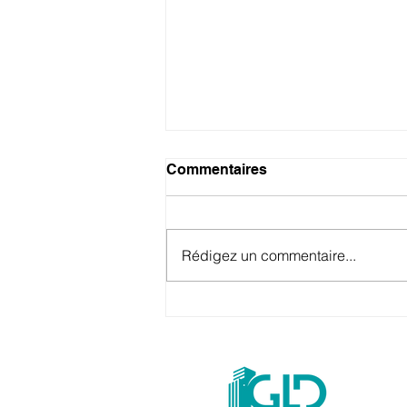
Commentaires
Rédigez un commentaire...
Programme neuf à Pfastatt :
le chantier de la résidence
Rubican fait une pause
estivale