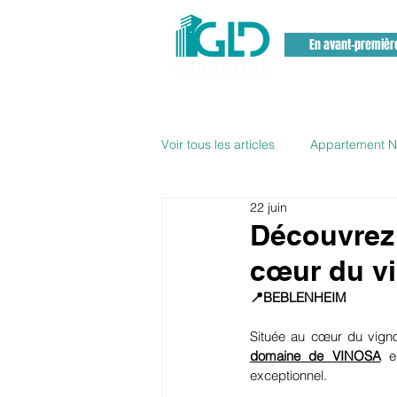
En avant-premièr
Voir tous les articles
Appartement Ne
22 juin
Promoteur Immobilier haut rhin
Découvrez 
cœur du vi
Appartement Pfastatt
📍BEBLENHEIM 
Située au cœur du vigno
domaine de 
VINOSA
 e
exceptionnel.