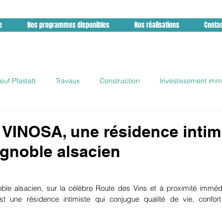
e
Nos programmes disponibles
Nos réalisations
Conta
uf Pfastatt
Travaux
Construction
Investissement immo
Promotion immobilliere
Lutimmo
GLD promotion
Ré
VINOSA, une résidence intim
gnoble alsacien
ble alsacien, sur la célèbre Route des Vins et à proximité imméd
st une résidence intimiste qui conjugue qualité de vie, confort