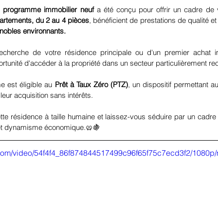
 
programme immobilier neuf 
a été conçu pour offrir un cadre de v
artements, du 2 au 4 pièces
, bénéficient de prestations de qualité e
gnobles environnants.
cherche de votre résidence principale ou d'un premier achat i
rtunité d'accéder à la propriété dans un secteur particulièrement re
 est éligible au 
Prêt à Taux Zéro (PTZ)
, un dispositif permettant 
leur acquisition sans intérêts.
e résidence à taille humaine et laissez-vous séduire par un cadre d
e et dynamisme économique.🥨🍇
ic.com/video/54f4f4_86f874844517499c96f65f75c7ecd3f2/1080p/