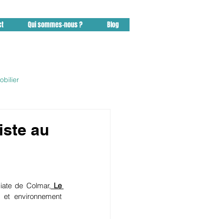
ct
Qui sommes-nous ?
Blog
bilier
sidence Pfastatt
iste au
iate de Colmar,
 Le 
 et environnement 