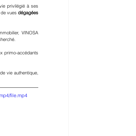
ie privilégié à ses 
t de vues 
dégagées 
mmobilier, VINOSA 
cherché.
aux primo-accédants 
e vie authentique, 
mp4/file.mp4